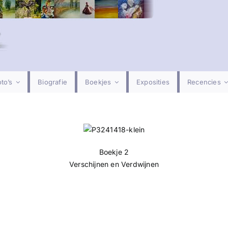
to’s
Biografie
Boekjes
Exposities
Recencies
Boekje 2
Verschijnen en Verdwijnen