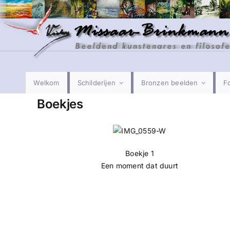
Ga
naar
inhoud
Welkom
Schilderijen
Bronzen beelden
Fo
Boekjes
Boekje 1
Een moment dat duurt