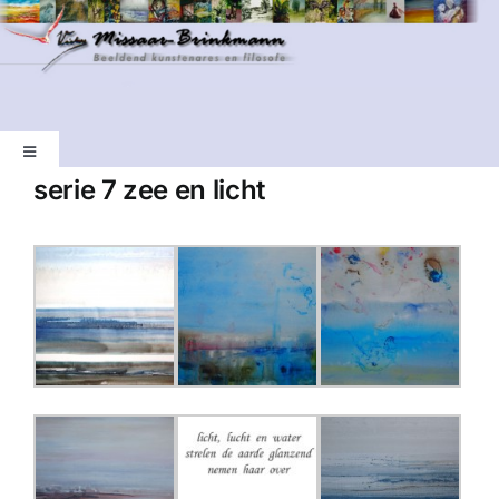
Ga
naar
inhoud
Toggle
Navigation
serie 7 zee en licht
Welkom
Schilderijen
Bronzen beelden
Foto’s