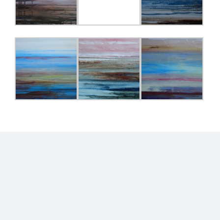
Biografie
Boekjes
Exposities
Recencies
Beelden – “verwoord”
Prijsindicatie
Contact