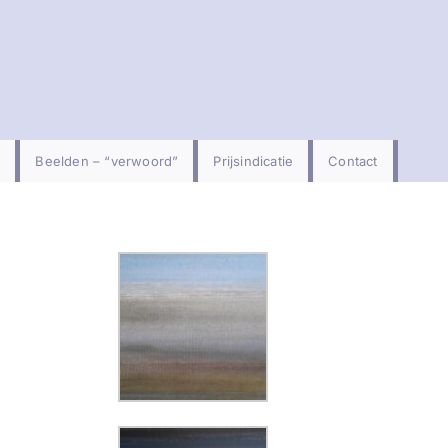
Beelden – “verwoord”
Prijsindicatie
Contact