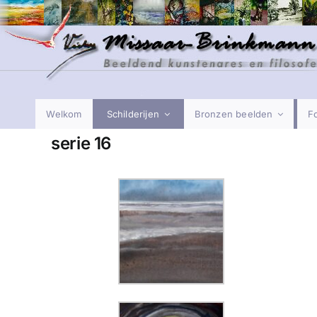
Ga
naar
inhoud
Welkom
Schilderijen
Bronzen beelden
Fo
serie 16