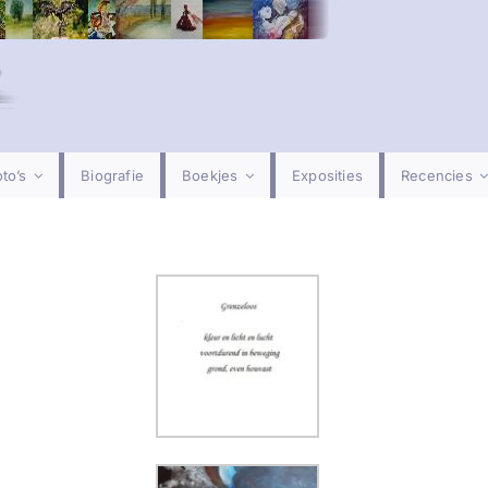
to’s
Biografie
Boekjes
Exposities
Recencies