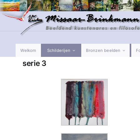
Ga
naar
inhoud
Welkom
Schilderijen
Bronzen beelden
Fo
serie 3