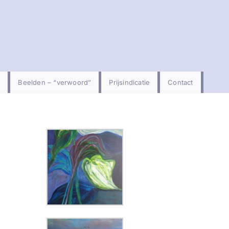
Beelden – “verwoord”
Prijsindicatie
Contact