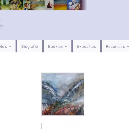
to’s
Biografie
Boekjes
Exposities
Recencies