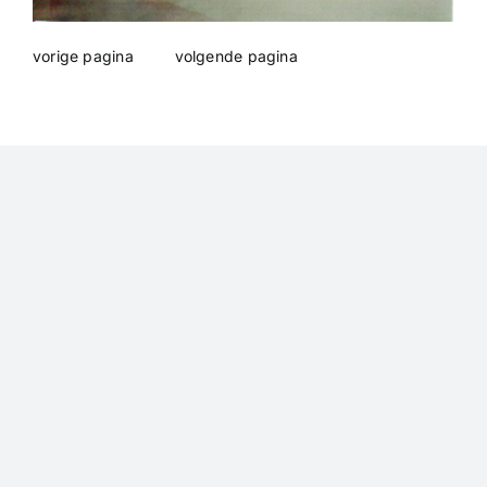
Biografie
vorige pagina
volgende pagina
Boekjes
Exposities
Recencies
Beelden – “verwoord”
Prijsindicatie
Contact